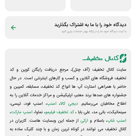
خونه
قلم چی
دیدگاه خود را با ما به اشتراک بگذارید
با ثبت دیدگاه خود ما را در ارائه بهتر خدمات یاری کنید
سایت کانال تخفیف (آف چنل)، مرجع دریافت رایگان کوپن و کد
تخفیف فروشگاه های آنلاین و کسب و‌ کارهای اینترنتی است. در حال
حاضر با همراهی استارت آپ ها انواع کد تخفیف، مسابقه، کمپین و
جشنواره های صدها برند معتبر، اپلیکیشن و مراکز خدمات آنلاین را به
اطلاع مخاطبان می‌رسانیم.
دیجی کالا
،
اسنپ
، اسنپ فود، تپسی،
سینماتیکت، بانی مد، علی‌ بابا ،
کد تخفیف فیلیمو
، نماوا،
اسنپ مارکت
،
اسنپ شاپ
، باسلام و
ازکی
از جمله این وبسایت ‌هاست. کاربران در
کانال تخفیف می توانند در کوتاه ترین زمان و با چند کلیک ساده به