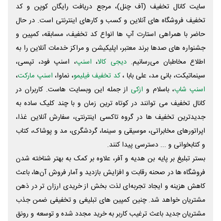
سایت کانال تخفیف (آف چنل)، مرجع دریافت رایگان کوپن و کد
تخفیف فروشگاه های آنلاین و کسب و‌ کارهای اینترنتی است. در حال
حاضر با همراهی استارت آپ ها انواع کد تخفیف، مسابقه، کمپین و
جشنواره های صدها برند معتبر، اپلیکیشن و مراکز خدمات آنلاین را به
اطلاع مخاطبان می‌رسانیم.
دیجی کالا
،
اسنپ
، اسنپ فود، تپسی،
سینماتیکت، بانی مد، علی‌ بابا ،
کد تخفیف فیلیمو
، نماوا،
اسنپ مارکت
،
اسنپ شاپ
، باسلام و
ازکی
از جمله این وبسایت ‌هاست. کاربران در
کانال تخفیف می توانند در کوتاه ترین زمان و با چند کلیک ساده به
جدیدترین تخفیف ها در گروه تاکسی اینترنتی، سفارش آنلاین غذا،
اپراتورهای مخابراتی، موسیقی و سینما، گردشگری، مد و پوشاک، کتاب
و کتابخوانی و ... دسترسی پیدا کنند.
بستر تبلیغ بر پایه بن هدیه و آفر، علاوه بر کمک به بهتر شناخته شدن
فروشگاه ها در صحنه رقابت و افزایش بازدید و آمار فروش آن‌ها، باعث
کاهش هزینه و ایجاد تجربه‌ای لذت بخش از خریدی ارزان تر در ذهن
مشتریان خواهد شد. چنین کمپین های تبلیغی و تخفیفی ضمن جذب
مشتریان جدید باعث ترغیب کاربر به خرید مجدد شده و توسعه و رونق