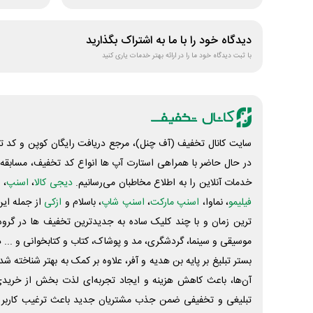
دیدگاه خود را با ما به اشتراک بگذارید
با ثبت دیدگاه خود ما را در ارائه بهتر خدمات یاری کنید
سایت کانال تخفیف (آف چنل)، مرجع دریافت رایگان کوپن و کد تخ
در حال حاضر با همراهی استارت آپ ها انواع کد تخفیف، مسابقه، 
خدمات آنلاین را به اطلاع مخاطبان می‌رسانیم.
دیجی کالا
،
اسنپ
، 
فیلیمو
، نماوا،
اسنپ مارکت
،
اسنپ شاپ
، باسلام و
ازکی
از جمله این
ترین زمان و با چند کلیک ساده به جدیدترین تخفیف ها در گروه ت
موسیقی و سینما، گردشگری، مد و پوشاک، کتاب و کتابخوانی و ... 
بستر تبلیغ بر پایه بن هدیه و آفر، علاوه بر کمک به بهتر شناخته 
آن‌ها، باعث کاهش هزینه و ایجاد تجربه‌ای لذت بخش از خرید
تبلیغی و تخفیفی ضمن جذب مشتریان جدید باعث ترغیب کاربر 