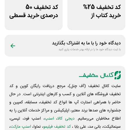
کد تخفیف 25%
کد تخفیف 50
خرید کتاب از
درصدی خرید قسطی
اپلیکیشن طاقچه
کتاب دیاکو بوک
دیدگاه خود را با ما به اشتراک بگذارید
با ثبت دیدگاه خود ما را در ارائه بهتر خدمات یاری کنید
سایت کانال تخفیف (آف چنل)، مرجع دریافت رایگان کوپن و کد
تخفیف فروشگاه های آنلاین و کسب و‌ کارهای اینترنتی است. در حال
حاضر با همراهی استارت آپ ها انواع کد تخفیف، مسابقه، کمپین و
جشنواره های صدها برند معتبر، اپلیکیشن و مراکز خدمات آنلاین را به
اطلاع مخاطبان می‌رسانیم.
دیجی کالا
،
اسنپ
، اسنپ فود، تپسی،
سینماتیکت، بانی مد، علی‌ بابا ،
کد تخفیف فیلیمو
، نماوا،
اسنپ مارکت
،