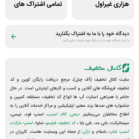
هزاری غیراول
تمامی اشتراک های
فروشگاه فیتامینو
برنامه ورزشی اپتیت
دیدگاه خود را با ما به اشتراک بگذارید
با ثبت دیدگاه خود ما را در ارائه بهتر خدمات یاری کنید
سایت کانال تخفیف (آف چنل)، مرجع دریافت رایگان کوپن و کد
تخفیف فروشگاه های آنلاین و کسب و‌ کارهای اینترنتی است. در حال
حاضر با همراهی استارت آپ ها انواع کد تخفیف، مسابقه، کمپین و
جشنواره های صدها برند معتبر، اپلیکیشن و مراکز خدمات آنلاین را به
اطلاع مخاطبان می‌رسانیم.
دیجی کالا
،
اسنپ
، اسنپ فود، تپسی،
سینماتیکت، بانی مد، علی‌ بابا ،
کد تخفیف فیلیمو
، نماوا،
اسنپ مارکت
،
اسنپ شاپ
، باسلام و
ازکی
از جمله این وبسایت ‌هاست. کاربران در