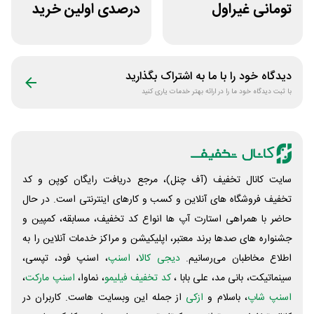
تومانی غیراول
درصدی اولین خرید
فروشگاه آنلاین
فروشگاه پوشاک
پادمیرا
شهرمون
دیدگاه خود را با ما به اشتراک بگذارید
با ثبت دیدگاه خود ما را در ارائه بهتر خدمات یاری کنید
سایت کانال تخفیف (آف چنل)، مرجع دریافت رایگان کوپن و کد
تخفیف فروشگاه های آنلاین و کسب و‌ کارهای اینترنتی است. در حال
حاضر با همراهی استارت آپ ها انواع کد تخفیف، مسابقه، کمپین و
جشنواره های صدها برند معتبر، اپلیکیشن و مراکز خدمات آنلاین را به
اطلاع مخاطبان می‌رسانیم.
دیجی کالا
،
اسنپ
، اسنپ فود، تپسی،
سینماتیکت، بانی مد، علی‌ بابا ،
کد تخفیف فیلیمو
، نماوا،
اسنپ مارکت
،
اسنپ شاپ
، باسلام و
ازکی
از جمله این وبسایت ‌هاست. کاربران در