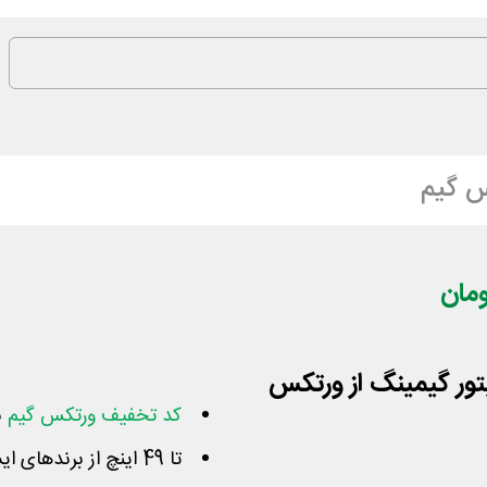
س گیم
ید مانیتور گیمینگ از ورتکس
کد تخفیف ورتکس گیم
ب
تا 49 اینچ از برندهای ایسوس، گیگابایت و سامسونگ