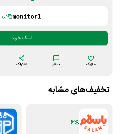
monitor1
کپی
لینک خرید
0
لایک
0
نظر
اشتراک
تخفیف‌های مشابه
6%