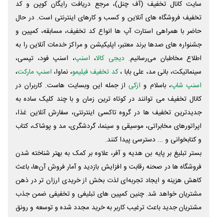
سایت کانال تخفیف (آف چنل)، مرجع دریافت رایگان کوپن و کد
تخفیف فروشگاه های آنلاین و کسب و‌ کارهای اینترنتی است. در حال
حاضر با همراهی استارت آپ ها انواع کد تخفیف، مسابقه، کمپین و
جشنواره های صدها برند معتبر، اپلیکیشن و مراکز خدمات آنلاین را به
اطلاع مخاطبان می‌رسانیم.
دیجی کالا
،
اسنپ
، اسنپ فود، تپسی،
سینماتیکت، بانی مد، علی‌ بابا ،
کد تخفیف فیلیمو
، نماوا،
اسنپ مارکت
،
اسنپ شاپ
، باسلام و
ازکی
از جمله این وبسایت ‌هاست. کاربران در
کانال تخفیف می توانند در کوتاه ترین زمان و با چند کلیک ساده به
جدیدترین تخفیف ها در گروه تاکسی اینترنتی، سفارش آنلاین غذا،
اپراتورهای مخابراتی، موسیقی و سینما، گردشگری، مد و پوشاک، کتاب
و کتابخوانی و ... دسترسی پیدا کنند.
بستر تبلیغ بر پایه بن هدیه و آفر، علاوه بر کمک به بهتر شناخته شدن
فروشگاه ها در صحنه رقابت و افزایش بازدید و آمار فروش آن‌ها، باعث
کاهش هزینه و ایجاد تجربه‌ای لذت بخش از خریدی ارزان تر در ذهن
مشتریان خواهد شد. چنین کمپین های تبلیغی و تخفیفی ضمن جذب
مشتریان جدید باعث ترغیب کاربر به خرید مجدد شده و توسعه و رونق