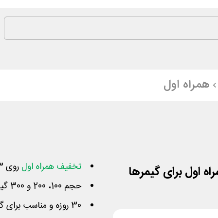
همراه اول
تخفیف همراه اول
روی 3 بسته اینترنت از ساعت 1 تا 7 صبح
حجم 100، 200 و 300 گیگ به قیمت 49، 69 و 99 هزار تومان
30 روزه و مناسب برای گیمرها و استریم بازی های ویدیویی