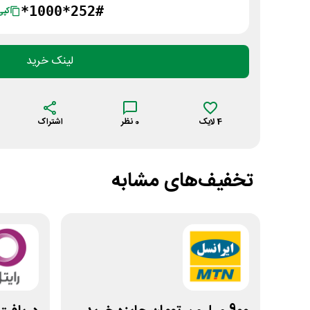
*1000*252#
کپی
لینک خرید
4
لایک
0
نظر
اشتراک
تخفیف‌های مشابه