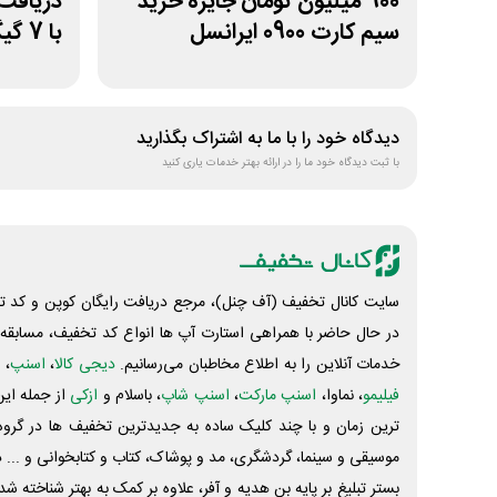
900 میلیون تومان جایزه خرید
دریافت 
سیم کارت 0900 ایرانسل
با 7 گیگ اینترنت
دیدگاه خود را با ما به اشتراک بگذارید
با ثبت دیدگاه خود ما را در ارائه بهتر خدمات یاری کنید
سایت کانال تخفیف (آف چنل)، مرجع دریافت رایگان کوپن و کد تخ
در حال حاضر با همراهی استارت آپ ها انواع کد تخفیف، مسابقه، 
خدمات آنلاین را به اطلاع مخاطبان می‌رسانیم.
دیجی کالا
،
اسنپ
، 
فیلیمو
، نماوا،
اسنپ مارکت
،
اسنپ شاپ
، باسلام و
ازکی
از جمله این
ترین زمان و با چند کلیک ساده به جدیدترین تخفیف ها در گروه ت
موسیقی و سینما، گردشگری، مد و پوشاک، کتاب و کتابخوانی و ... 
بستر تبلیغ بر پایه بن هدیه و آفر، علاوه بر کمک به بهتر شناخته 