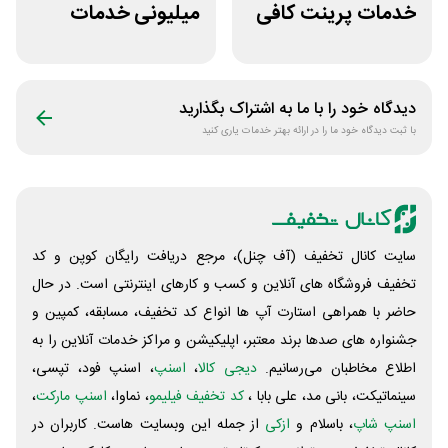
خدمات پرینت کافی
میلیونی خدمات
نت من
ایجاد وبسایت اپ
راکت
دیدگاه خود را با ما به اشتراک بگذارید
با ثبت دیدگاه خود ما را در ارائه بهتر خدمات یاری کنید
سایت کانال تخفیف (آف چنل)، مرجع دریافت رایگان کوپن و کد
تخفیف فروشگاه های آنلاین و کسب و‌ کارهای اینترنتی است. در حال
حاضر با همراهی استارت آپ ها انواع کد تخفیف، مسابقه، کمپین و
جشنواره های صدها برند معتبر، اپلیکیشن و مراکز خدمات آنلاین را به
اطلاع مخاطبان می‌رسانیم.
دیجی کالا
،
اسنپ
، اسنپ فود، تپسی،
سینماتیکت، بانی مد، علی‌ بابا ،
کد تخفیف فیلیمو
، نماوا،
اسنپ مارکت
،
اسنپ شاپ
، باسلام و
ازکی
از جمله این وبسایت ‌هاست. کاربران در