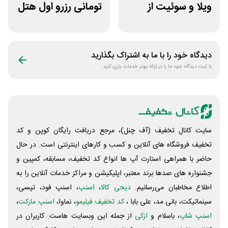
ویلا و سوئیت از
تومانی رزرو اول هتل
سپنجا
اسنپ تریپ
دیدگاه خود را با ما به اشتراک بگذارید
با ثبت دیدگاه خود ما را در ارائه بهتر خدمات یاری کنید
سایت کانال تخفیف (آف چنل)، مرجع دریافت رایگان کوپن و کد
تخفیف فروشگاه های آنلاین و کسب و‌ کارهای اینترنتی است. در حال
حاضر با همراهی استارت آپ ها انواع کد تخفیف، مسابقه، کمپین و
جشنواره های صدها برند معتبر، اپلیکیشن و مراکز خدمات آنلاین را به
اطلاع مخاطبان می‌رسانیم.
دیجی کالا
،
اسنپ
، اسنپ فود، تپسی،
سینماتیکت، بانی مد، علی‌ بابا ،
کد تخفیف فیلیمو
، نماوا،
اسنپ مارکت
،
اسنپ شاپ
، باسلام و
ازکی
از جمله این وبسایت ‌هاست. کاربران در