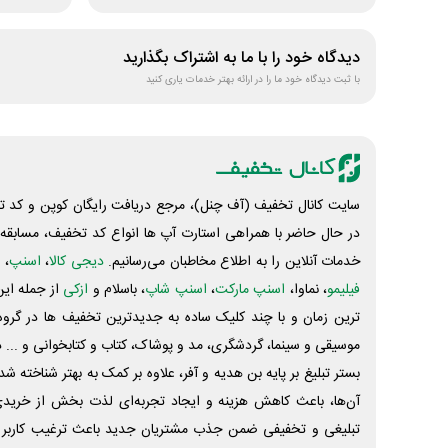
دیدگاه خود را با ما به اشتراک بگذارید
با ثبت دیدگاه خود ما را در ارائه بهتر خدمات یاری کنید
سایت کانال تخفیف (آف چنل)، مرجع دریافت رایگان کوپن و کد تخ
در حال حاضر با همراهی استارت آپ ها انواع کد تخفیف، مسابقه، 
خدمات آنلاین را به اطلاع مخاطبان می‌رسانیم.
دیجی کالا
،
اسنپ
، 
فیلیمو
، نماوا،
اسنپ مارکت
،
اسنپ شاپ
، باسلام و
ازکی
از جمله این
ترین زمان و با چند کلیک ساده به جدیدترین تخفیف ها در گروه ت
موسیقی و سینما، گردشگری، مد و پوشاک، کتاب و کتابخوانی و ... 
بستر تبلیغ بر پایه بن هدیه و آفر، علاوه بر کمک به بهتر شناخته 
آن‌ها، باعث کاهش هزینه و ایجاد تجربه‌ای لذت بخش از خرید
تبلیغی و تخفیفی ضمن جذب مشتریان جدید باعث ترغیب کاربر 