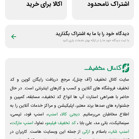
اشتراک نامحدود
اکالا برای خرید
فیلیمو
آنلاین لبنیات
دیدگاه خود را با ما به اشتراک بگذارید
با ثبت دیدگاه خود ما را در ارائه بهتر خدمات یاری کنید
سایت کانال تخفیف (آف چنل)، مرجع دریافت رایگان کوپن و کد
تخفیف فروشگاه های آنلاین و کسب و‌ کارهای اینترنتی است. در حال
حاضر با همراهی استارت آپ ها انواع کد تخفیف، مسابقه، کمپین و
جشنواره های صدها برند معتبر، اپلیکیشن و مراکز خدمات آنلاین را به
اطلاع مخاطبان می‌رسانیم.
دیجی کالا
،
اسنپ
، اسنپ فود، تپسی،
سینماتیکت، بانی مد، علی‌ بابا ،
کد تخفیف فیلیمو
، نماوا،
اسنپ مارکت
،
اسنپ شاپ
، باسلام و
ازکی
از جمله این وبسایت ‌هاست. کاربران در