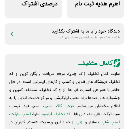
اهرم هدیه ثبت نام
درصدی اشتراک
در سایت مزدکس
هوش مصنوعی ترید
بایتیکل
دیدگاه خود را با ما به اشتراک بگذارید
با ثبت دیدگاه خود ما را در ارائه بهتر خدمات یاری کنید
سایت کانال تخفیف (آف چنل)، مرجع دریافت رایگان کوپن و کد
تخفیف فروشگاه های آنلاین و کسب و‌ کارهای اینترنتی است. در حال
حاضر با همراهی استارت آپ ها انواع کد تخفیف، مسابقه، کمپین و
جشنواره های صدها برند معتبر، اپلیکیشن و مراکز خدمات آنلاین را به
اطلاع مخاطبان می‌رسانیم.
دیجی کالا
،
اسنپ
، اسنپ فود، تپسی،
سینماتیکت، بانی مد، علی‌ بابا ،
کد تخفیف فیلیمو
، نماوا،
اسنپ مارکت
،
اسنپ شاپ
، باسلام و
ازکی
از جمله این وبسایت ‌هاست. کاربران در