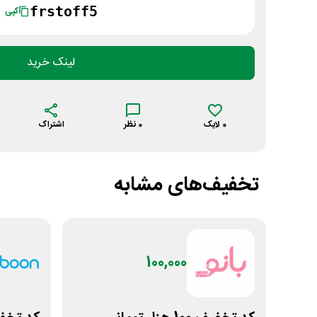
frstoff5
کپی
لینک خرید
0
لایک
0
نظر
اشتراک
تخفیف‌های مشابه
100,000