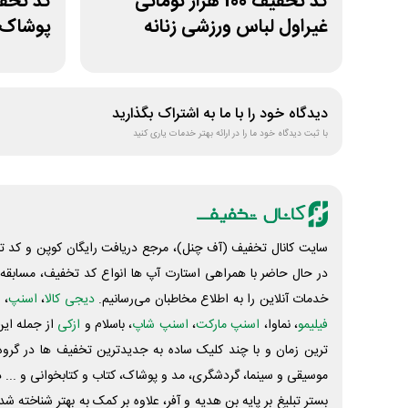
کد تخفیف 100 هزار تومانی
غیراول لباس ورزشی زنانه
پوشاک 
بانوشاپ
دیدگاه خود را با ما به اشتراک بگذارید
با ثبت دیدگاه خود ما را در ارائه بهتر خدمات یاری کنید
سایت کانال تخفیف (آف چنل)، مرجع دریافت رایگان کوپن و کد تخ
در حال حاضر با همراهی استارت آپ ها انواع کد تخفیف، مسابقه، 
خدمات آنلاین را به اطلاع مخاطبان می‌رسانیم.
دیجی کالا
،
اسنپ
، 
فیلیمو
، نماوا،
اسنپ مارکت
،
اسنپ شاپ
، باسلام و
ازکی
از جمله این
ترین زمان و با چند کلیک ساده به جدیدترین تخفیف ها در گروه ت
موسیقی و سینما، گردشگری، مد و پوشاک، کتاب و کتابخوانی و ... 
بستر تبلیغ بر پایه بن هدیه و آفر، علاوه بر کمک به بهتر شناخته 