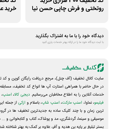
کد تخفیف 300 هزاری خرید
روتختی و فرش چاپی حسن نیا
خرید عط
دیدگاه خود را با ما به اشتراک بگذارید
با ثبت دیدگاه خود ما را در ارائه بهتر خدمات یاری کنید
سایت کانال تخفیف (آف چنل)، مرجع دریافت رایگان کوپن و کد تخ
در حال حاضر با همراهی استارت آپ ها انواع کد تخفیف، مسابقه، 
خدمات آنلاین را به اطلاع مخاطبان می‌رسانیم.
دیجی کالا
،
اسنپ
، 
فیلیمو
، نماوا،
اسنپ مارکت
،
اسنپ شاپ
، باسلام و
ازکی
از جمله این
ترین زمان و با چند کلیک ساده به جدیدترین تخفیف ها در گروه ت
موسیقی و سینما، گردشگری، مد و پوشاک، کتاب و کتابخوانی و ... 
بستر تبلیغ بر پایه بن هدیه و آفر، علاوه بر کمک به بهتر شناخته 