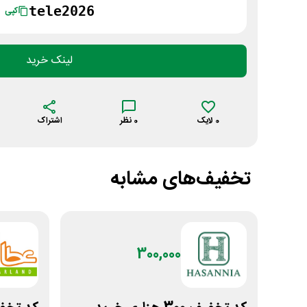
tele2026
کپی
لینک خرید
0
لایک
0
نظر
اشتراک
تخفیف‌های مشابه
300,000