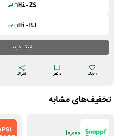
Hi-ZS
کپی
Hi-BJ
کپی
لینک خرید
1
لایک
0
نظر
اشتراک
تخفیف‌های مشابه
10,000