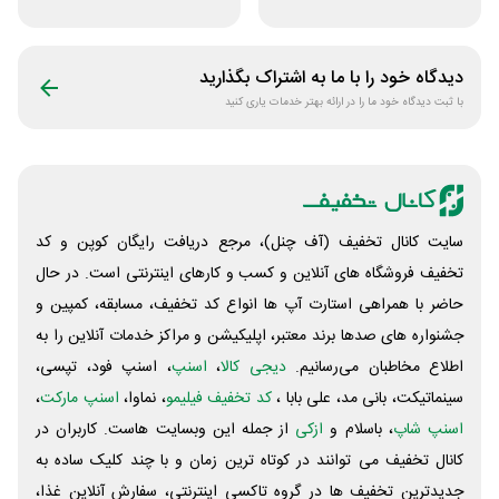
لباس تولیدیتو
فروشگاه آنلاین
پادمیرا
دیدگاه خود را با ما به اشتراک بگذارید
با ثبت دیدگاه خود ما را در ارائه بهتر خدمات یاری کنید
سایت کانال تخفیف (آف چنل)، مرجع دریافت رایگان کوپن و کد
تخفیف فروشگاه های آنلاین و کسب و‌ کارهای اینترنتی است. در حال
حاضر با همراهی استارت آپ ها انواع کد تخفیف، مسابقه، کمپین و
جشنواره های صدها برند معتبر، اپلیکیشن و مراکز خدمات آنلاین را به
اطلاع مخاطبان می‌رسانیم.
دیجی کالا
،
اسنپ
، اسنپ فود، تپسی،
سینماتیکت، بانی مد، علی‌ بابا ،
کد تخفیف فیلیمو
، نماوا،
اسنپ مارکت
،
اسنپ شاپ
، باسلام و
ازکی
از جمله این وبسایت ‌هاست. کاربران در
کانال تخفیف می توانند در کوتاه ترین زمان و با چند کلیک ساده به
جدیدترین تخفیف ها در گروه تاکسی اینترنتی، سفارش آنلاین غذا،