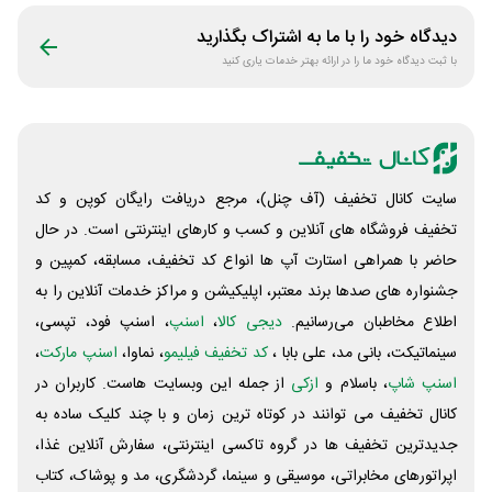
دیدگاه خود را با ما به اشتراک بگذارید
با ثبت دیدگاه خود ما را در ارائه بهتر خدمات یاری کنید
سایت کانال تخفیف (آف چنل)، مرجع دریافت رایگان کوپن و کد
تخفیف فروشگاه های آنلاین و کسب و‌ کارهای اینترنتی است. در حال
حاضر با همراهی استارت آپ ها انواع کد تخفیف، مسابقه، کمپین و
جشنواره های صدها برند معتبر، اپلیکیشن و مراکز خدمات آنلاین را به
اطلاع مخاطبان می‌رسانیم.
دیجی کالا
،
اسنپ
، اسنپ فود، تپسی،
سینماتیکت، بانی مد، علی‌ بابا ،
کد تخفیف فیلیمو
، نماوا،
اسنپ مارکت
،
اسنپ شاپ
، باسلام و
ازکی
از جمله این وبسایت ‌هاست. کاربران در
کانال تخفیف می توانند در کوتاه ترین زمان و با چند کلیک ساده به
جدیدترین تخفیف ها در گروه تاکسی اینترنتی، سفارش آنلاین غذا،
اپراتورهای مخابراتی، موسیقی و سینما، گردشگری، مد و پوشاک، کتاب