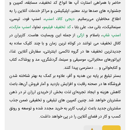
حاضر با همراهی استارت آپ ها انواع کد تخفیف، مسابقه، کمپین و
جشنواره های صدها برند معتبر، اپلیکیشن و مراکز خدمات آنلاین را به
اطلاع مخاطبان می‌رسانیم.
دیجی کالا
،
اسنپ
، اسنپ فود، تپسی،
سینماتیکت، بانی مد، علی‌ بابا ،
کد تخفیف فیلیمو
، نماوا،
اسنپ مارکت
،
اسنپ شاپ
، باسلام و
ازکی
از جمله این وبسایت ‌هاست. کاربران در
کانال تخفیف می توانند در کوتاه ترین زمان و با چند کلیک ساده به
جدیدترین تخفیف ها در گروه تاکسی اینترنتی، سفارش آنلاین غذا،
اپراتورهای مخابراتی، موسیقی و سینما، گردشگری، مد و پوشاک، کتاب
و کتابخوانی و ... دسترسی پیدا کنند.
بستر تبلیغ بر پایه بن هدیه و آفر، علاوه بر کمک به بهتر شناخته شدن
فروشگاه ها در صحنه رقابت و افزایش بازدید و آمار فروش آن‌ها، باعث
کاهش هزینه و ایجاد تجربه‌ای لذت بخش از خریدی ارزان تر در ذهن
مشتریان خواهد شد. چنین کمپین های تبلیغی و تخفیفی ضمن جذب
مشتریان جدید باعث ترغیب کاربر به خرید مجدد شده و توسعه و رونق
کسب و کار در فضای آنلاین را در پی خواهد داشت.