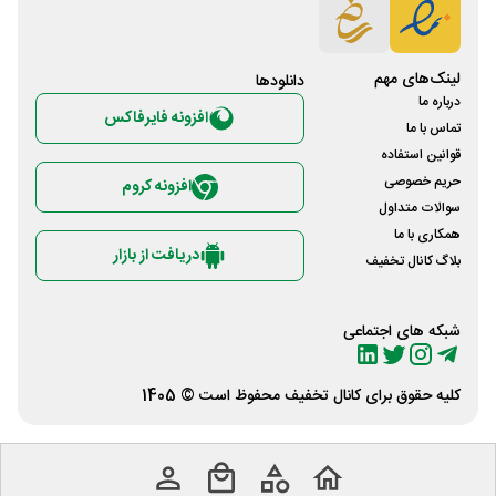
لینک‌های مهم
دانلود‌ها
درباره ما
افزونه فایرفاکس
تماس با ما
قوانین استفاده
حریم خصوصی
افزونه کروم
سوالات متداول
همکاری با ما
دریافت از بازار
بلاگ کانال تخفیف
شبکه های اجتماعی
کلیه حقوق برای
کانال تخفیف
محفوظ است © 1405