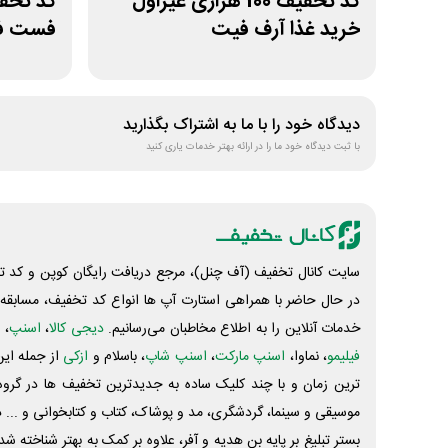
کد تخفیف 100 هزاری غیراول
خرید غذا آرف فیت
فست فو
دیدگاه خود را با ما به اشتراک بگذارید
با ثبت دیدگاه خود ما را در ارائه بهتر خدمات یاری کنید
سایت کانال تخفیف (آف چنل)، مرجع دریافت رایگان کوپن و کد تخ
در حال حاضر با همراهی استارت آپ ها انواع کد تخفیف، مسابقه، 
خدمات آنلاین را به اطلاع مخاطبان می‌رسانیم.
دیجی کالا
،
اسنپ
، 
فیلیمو
، نماوا،
اسنپ مارکت
،
اسنپ شاپ
، باسلام و
ازکی
از جمله این
ترین زمان و با چند کلیک ساده به جدیدترین تخفیف ها در گروه ت
موسیقی و سینما، گردشگری، مد و پوشاک، کتاب و کتابخوانی و ... 
بستر تبلیغ بر پایه بن هدیه و آفر، علاوه بر کمک به بهتر شناخته 