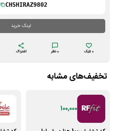
CHSHIRAZ9802
ک
لینک خرید
0
لایک
0
نظر
اشتراک
تخفیف‌های مشابه
100,000