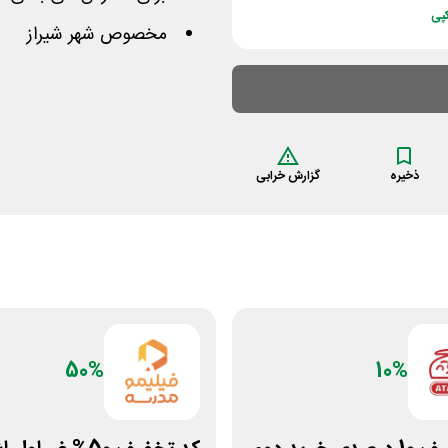
پی
مخصوص شهر شیراز
ذخیره
گزارش خرابی
50%
10%