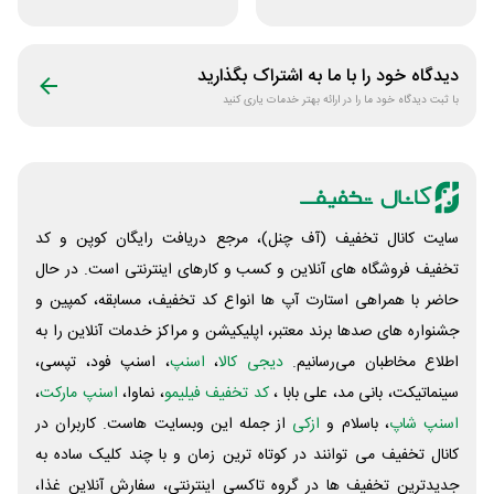
جوایز بازی دنیای
70 هزار تومانی
میرکس
دیدگاه خود را با ما به اشتراک بگذارید
با ثبت دیدگاه خود ما را در ارائه بهتر خدمات یاری کنید
سایت کانال تخفیف (آف چنل)، مرجع دریافت رایگان کوپن و کد
تخفیف فروشگاه های آنلاین و کسب و‌ کارهای اینترنتی است. در حال
حاضر با همراهی استارت آپ ها انواع کد تخفیف، مسابقه، کمپین و
جشنواره های صدها برند معتبر، اپلیکیشن و مراکز خدمات آنلاین را به
اطلاع مخاطبان می‌رسانیم.
دیجی کالا
،
اسنپ
، اسنپ فود، تپسی،
سینماتیکت، بانی مد، علی‌ بابا ،
کد تخفیف فیلیمو
، نماوا،
اسنپ مارکت
،
اسنپ شاپ
، باسلام و
ازکی
از جمله این وبسایت ‌هاست. کاربران در
کانال تخفیف می توانند در کوتاه ترین زمان و با چند کلیک ساده به
جدیدترین تخفیف ها در گروه تاکسی اینترنتی، سفارش آنلاین غذا،