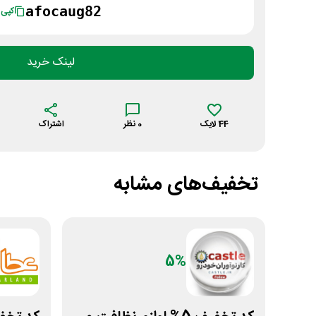
afocaug82
کپی
لینک خرید
44
لایک
0
نظر
اشتراک
تخفیف‌های مشابه
5%