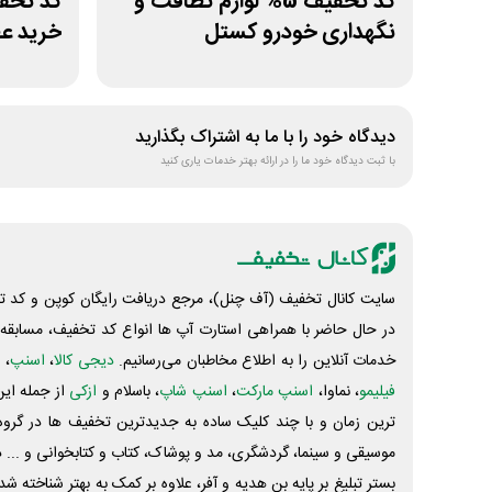
کد تخفیف 5% لوازم نظافت و
نگهداری خودرو کستل
خرید عط
دیدگاه خود را با ما به اشتراک بگذارید
با ثبت دیدگاه خود ما را در ارائه بهتر خدمات یاری کنید
سایت کانال تخفیف (آف چنل)، مرجع دریافت رایگان کوپن و کد تخ
در حال حاضر با همراهی استارت آپ ها انواع کد تخفیف، مسابقه، 
خدمات آنلاین را به اطلاع مخاطبان می‌رسانیم.
دیجی کالا
،
اسنپ
، 
فیلیمو
، نماوا،
اسنپ مارکت
،
اسنپ شاپ
، باسلام و
ازکی
از جمله این
ترین زمان و با چند کلیک ساده به جدیدترین تخفیف ها در گروه ت
موسیقی و سینما، گردشگری، مد و پوشاک، کتاب و کتابخوانی و ... 
بستر تبلیغ بر پایه بن هدیه و آفر، علاوه بر کمک به بهتر شناخته 