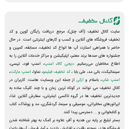
سایت کانال تخفیف (آف چنل)، مرجع دریافت رایگان کوپن و کد
تخفیف فروشگاه های آنلاین و کسب و‌ کارهای اینترنتی است. در حال
حاضر با همراهی استارت آپ ها انواع کد تخفیف، مسابقه، کمپین و
جشنواره های صدها برند معتبر، اپلیکیشن و مراکز خدمات آنلاین را به
اطلاع مخاطبان می‌رسانیم.
دیجی کالا
،
اسنپ
، اسنپ فود، تپسی،
سینماتیکت، بانی مد، علی‌ بابا ،
کد تخفیف فیلیمو
، نماوا،
اسنپ مارکت
،
اسنپ شاپ
، باسلام و
ازکی
از جمله این وبسایت ‌هاست. کاربران در
کانال تخفیف می توانند در کوتاه ترین زمان و با چند کلیک ساده به
جدیدترین تخفیف ها در گروه تاکسی اینترنتی، سفارش آنلاین غذا،
اپراتورهای مخابراتی، موسیقی و سینما، گردشگری، مد و پوشاک، کتاب
و کتابخوانی و ... دسترسی پیدا کنند.
بستر تبلیغ بر پایه بن هدیه و آفر، علاوه بر کمک به بهتر شناخته شدن
فروشگاه ها در صحنه رقابت و افزایش بازدید و آمار فروش آن‌ها، باعث