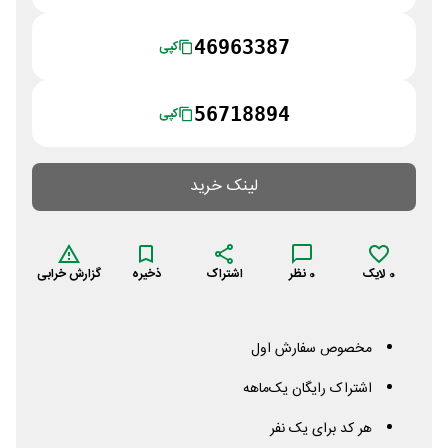
46963387
کپی
56718894
کپی
لینک خرید
0
لایک
0
نظر
اشتراک
ذخیره
گزارش خرابی
مخصوص سفارش اول
اشتراک رایگان یک‌ماهه
هر کد برای یک نفر