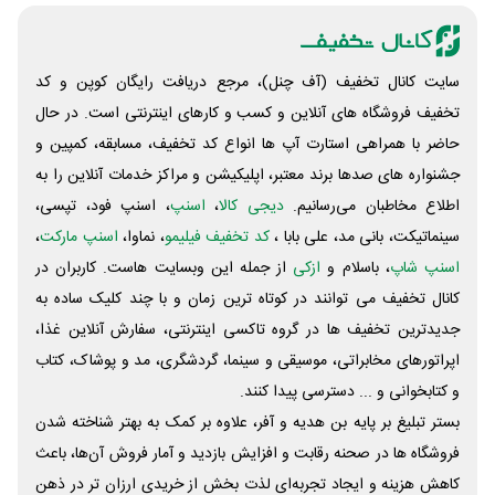
سایت کانال تخفیف (آف چنل)، مرجع دریافت رایگان کوپن و کد
تخفیف فروشگاه های آنلاین و کسب و‌ کارهای اینترنتی است. در حال
حاضر با همراهی استارت آپ ها انواع کد تخفیف، مسابقه، کمپین و
جشنواره های صدها برند معتبر، اپلیکیشن و مراکز خدمات آنلاین را به
اطلاع مخاطبان می‌رسانیم.
دیجی کالا
،
اسنپ
، اسنپ فود، تپسی،
سینماتیکت، بانی مد، علی‌ بابا ،
کد تخفیف فیلیمو
، نماوا،
اسنپ مارکت
،
اسنپ شاپ
، باسلام و
ازکی
از جمله این وبسایت ‌هاست. کاربران در
کانال تخفیف می توانند در کوتاه ترین زمان و با چند کلیک ساده به
جدیدترین تخفیف ها در گروه تاکسی اینترنتی، سفارش آنلاین غذا،
اپراتورهای مخابراتی، موسیقی و سینما، گردشگری، مد و پوشاک، کتاب
و کتابخوانی و ... دسترسی پیدا کنند.
بستر تبلیغ بر پایه بن هدیه و آفر، علاوه بر کمک به بهتر شناخته شدن
فروشگاه ها در صحنه رقابت و افزایش بازدید و آمار فروش آن‌ها، باعث
کاهش هزینه و ایجاد تجربه‌ای لذت بخش از خریدی ارزان تر در ذهن