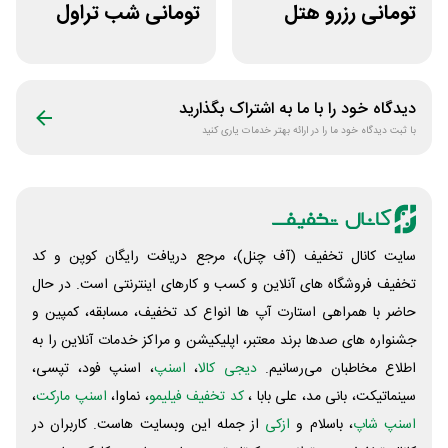
تومانی رزرو هتل
تومانی شب تراول
داخلی سفرآرا
برای همه کاربران
دیدگاه خود را با ما به اشتراک بگذارید
با ثبت دیدگاه خود ما را در ارائه بهتر خدمات یاری کنید
سایت کانال تخفیف (آف چنل)، مرجع دریافت رایگان کوپن و کد
تخفیف فروشگاه های آنلاین و کسب و‌ کارهای اینترنتی است. در حال
حاضر با همراهی استارت آپ ها انواع کد تخفیف، مسابقه، کمپین و
جشنواره های صدها برند معتبر، اپلیکیشن و مراکز خدمات آنلاین را به
اطلاع مخاطبان می‌رسانیم.
دیجی کالا
،
اسنپ
، اسنپ فود، تپسی،
سینماتیکت، بانی مد، علی‌ بابا ،
کد تخفیف فیلیمو
، نماوا،
اسنپ مارکت
،
اسنپ شاپ
، باسلام و
ازکی
از جمله این وبسایت ‌هاست. کاربران در