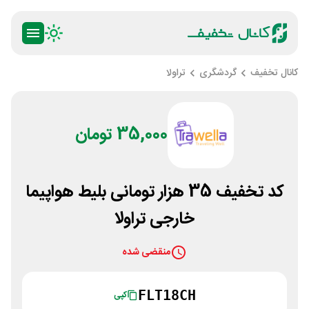
کانال تخفیف
گردشگری
تراولا
35,000 تومان
کد تخفیف 35 هزار تومانی بلیط هواپیما
خارجی تراولا
منقضی شده
FLT18CH
کپی