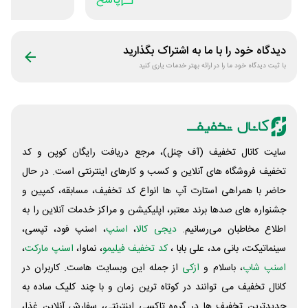
پاسخ
07GWQLQ
دیدگاه خود را با ما به اشتراک بگذارید
تعداد محدود
با ثبت دیدگاه خود ما را در ارائه بهتر خدمات یاری کنید
سایت کانال تخفیف (آف چنل)، مرجع دریافت رایگان کوپن و کد
تخفیف فروشگاه های آنلاین و کسب و‌ کارهای اینترنتی است. در حال
حاضر با همراهی استارت آپ ها انواع کد تخفیف، مسابقه، کمپین و
جشنواره های صدها برند معتبر، اپلیکیشن و مراکز خدمات آنلاین را به
اطلاع مخاطبان می‌رسانیم.
دیجی کالا
،
اسنپ
، اسنپ فود، تپسی،
سینماتیکت، بانی مد، علی‌ بابا ،
کد تخفیف فیلیمو
، نماوا،
اسنپ مارکت
،
اسنپ شاپ
، باسلام و
ازکی
از جمله این وبسایت ‌هاست. کاربران در
کانال تخفیف می توانند در کوتاه ترین زمان و با چند کلیک ساده به
جدیدترین تخفیف ها در گروه تاکسی اینترنتی، سفارش آنلاین غذا،