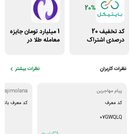
20%
کد تخفیف 20
1 میلیارد تومان جایزه
درصدی اشتراک
معامله طلا در
هوش مصنوعی ترید
نوبیتکس
بایتیکل
نظرات کاربران
نظرات بیشتر
پیام مهاجرین
 hajimolana
کد معرف
کد معرف بانکینو 3A3G
07GWQLQ
07GWQLQ