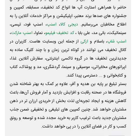
حاضر با همراهی استارت آپ ها انواع کد تخفیف، مسابقه، کمپین و
جشنواره های صدها برند معتبر، اپلیکیشن و مراکز خدمات آنلاین را به
اطلاع مخاطبان می‌رسانیم.
دیجی کالا
،
اسنپ
، اسنپ فود، تپسی،
سینماتیکت، بانی مد، علی‌ بابا ،
کد تخفیف فیلیمو
، نماوا،
اسنپ مارکت
،
اسنپ شاپ
، باسلام و
ازکی
از جمله این وبسایت ‌هاست. کاربران در
کانال تخفیف می توانند در کوتاه ترین زمان و با چند کلیک ساده به
جدیدترین تخفیف ها در گروه تاکسی اینترنتی، سفارش آنلاین غذا،
اپراتورهای مخابراتی، موسیقی و سینما، گردشگری، مد و پوشاک، کتاب
و کتابخوانی و ... دسترسی پیدا کنند.
بستر تبلیغ بر پایه بن هدیه و آفر، علاوه بر کمک به بهتر شناخته شدن
فروشگاه ها در صحنه رقابت و افزایش بازدید و آمار فروش آن‌ها، باعث
کاهش هزینه و ایجاد تجربه‌ای لذت بخش از خریدی ارزان تر در ذهن
مشتریان خواهد شد. چنین کمپین های تبلیغی و تخفیفی ضمن جذب
مشتریان جدید باعث ترغیب کاربر به خرید مجدد شده و توسعه و رونق
کسب و کار در فضای آنلاین را در پی خواهد داشت.