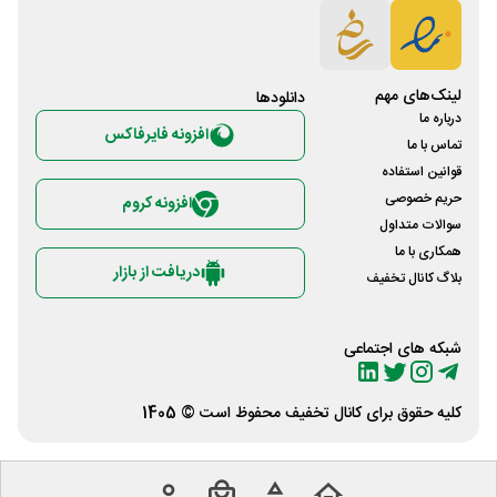
لینک‌های مهم
دانلود‌ها
درباره ما
افزونه فایرفاکس
تماس با ما
قوانین استفاده
حریم خصوصی
افزونه کروم
سوالات متداول
همکاری با ما
دریافت از بازار
بلاگ کانال تخفیف
شبکه های اجتماعی
کلیه حقوق برای
کانال تخفیف
محفوظ است © 1405