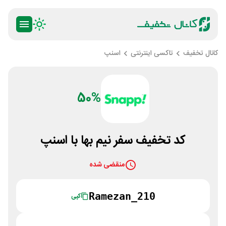
کانال تخفیف
تاکسی اینترنتی
اسنپ
50%
کد تخفیف سفر نیم بها با اسنپ
منقضی شده
Ramezan_210
کپی