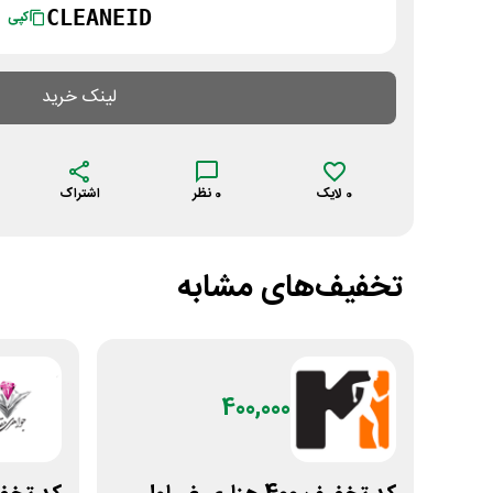
CLEANEID
کپی
لینک خرید
0
لایک
0
نظر
اشتراک
تخفیف‌های مشابه
400,000