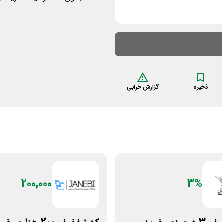
ذخیره
گزارش خرابی
200,000
3%