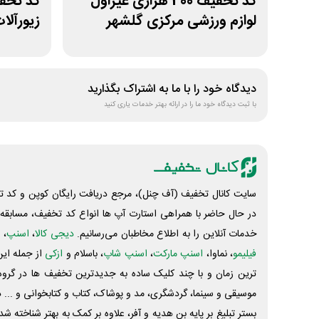
کد تخفیف 400 هزاری غیراول
لوازم ورزشی مرکزی گلشهر
زیورآلا
دیدگاه خود را با ما به اشتراک بگذارید
با ثبت دیدگاه خود ما را در ارائه بهتر خدمات یاری کنید
سایت کانال تخفیف (آف چنل)، مرجع دریافت رایگان کوپن و کد تخ
در حال حاضر با همراهی استارت آپ ها انواع کد تخفیف، مسابقه، 
خدمات آنلاین را به اطلاع مخاطبان می‌رسانیم.
دیجی کالا
،
اسنپ
، 
فیلیمو
، نماوا،
اسنپ مارکت
،
اسنپ شاپ
، باسلام و
ازکی
از جمله این
ترین زمان و با چند کلیک ساده به جدیدترین تخفیف ها در گروه ت
موسیقی و سینما، گردشگری، مد و پوشاک، کتاب و کتابخوانی و ... 
بستر تبلیغ بر پایه بن هدیه و آفر، علاوه بر کمک به بهتر شناخته 