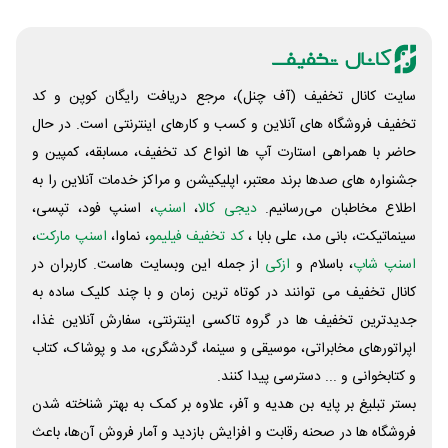
سایت کانال تخفیف (آف چنل)، مرجع دریافت رایگان کوپن و کد
تخفیف فروشگاه های آنلاین و کسب و‌ کارهای اینترنتی است. در حال
حاضر با همراهی استارت آپ ها انواع کد تخفیف، مسابقه، کمپین و
جشنواره های صدها برند معتبر، اپلیکیشن و مراکز خدمات آنلاین را به
اطلاع مخاطبان می‌رسانیم.
دیجی کالا
،
اسنپ
، اسنپ فود، تپسی،
سینماتیکت، بانی مد، علی‌ بابا ،
کد تخفیف فیلیمو
، نماوا،
اسنپ مارکت
،
اسنپ شاپ
، باسلام و
ازکی
از جمله این وبسایت ‌هاست. کاربران در
کانال تخفیف می توانند در کوتاه ترین زمان و با چند کلیک ساده به
جدیدترین تخفیف ها در گروه تاکسی اینترنتی، سفارش آنلاین غذا،
اپراتورهای مخابراتی، موسیقی و سینما، گردشگری، مد و پوشاک، کتاب
و کتابخوانی و ... دسترسی پیدا کنند.
بستر تبلیغ بر پایه بن هدیه و آفر، علاوه بر کمک به بهتر شناخته شدن
فروشگاه ها در صحنه رقابت و افزایش بازدید و آمار فروش آن‌ها، باعث