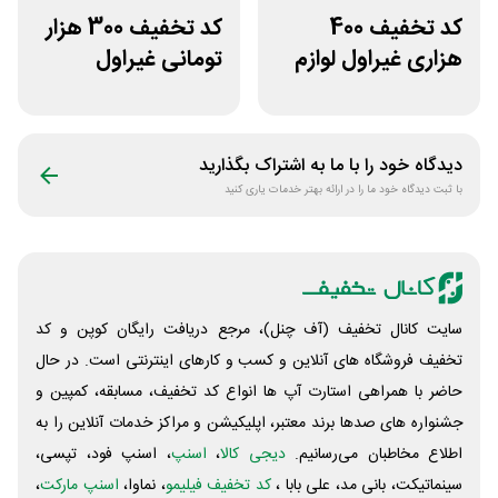
کد تخفیف 400
کد تخفیف 300 هزار
هزاری غیراول لوازم
تومانی غیراول
ورزشی مرکزی
فروشگاه ایرانتک 24
گلشهر
دیدگاه خود را با ما به اشتراک بگذارید
با ثبت دیدگاه خود ما را در ارائه بهتر خدمات یاری کنید
سایت کانال تخفیف (آف چنل)، مرجع دریافت رایگان کوپن و کد
تخفیف فروشگاه های آنلاین و کسب و‌ کارهای اینترنتی است. در حال
حاضر با همراهی استارت آپ ها انواع کد تخفیف، مسابقه، کمپین و
جشنواره های صدها برند معتبر، اپلیکیشن و مراکز خدمات آنلاین را به
اطلاع مخاطبان می‌رسانیم.
دیجی کالا
،
اسنپ
، اسنپ فود، تپسی،
سینماتیکت، بانی مد، علی‌ بابا ،
کد تخفیف فیلیمو
، نماوا،
اسنپ مارکت
،