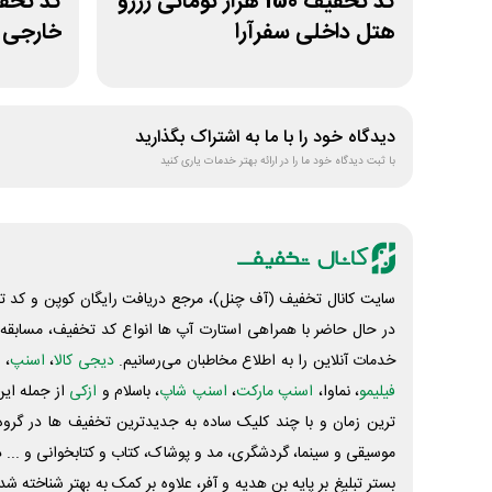
کد تخفیف 150 هزار تومانی رزرو
کد تخفی
هتل داخلی سفرآرا
خارجی ق
دیدگاه خود را با ما به اشتراک بگذارید
با ثبت دیدگاه خود ما را در ارائه بهتر خدمات یاری کنید
سایت کانال تخفیف (آف چنل)، مرجع دریافت رایگان کوپن و کد تخ
در حال حاضر با همراهی استارت آپ ها انواع کد تخفیف، مسابقه، 
خدمات آنلاین را به اطلاع مخاطبان می‌رسانیم.
دیجی کالا
،
اسنپ
، 
فیلیمو
، نماوا،
اسنپ مارکت
،
اسنپ شاپ
، باسلام و
ازکی
از جمله این
ترین زمان و با چند کلیک ساده به جدیدترین تخفیف ها در گروه ت
موسیقی و سینما، گردشگری، مد و پوشاک، کتاب و کتابخوانی و ... 
بستر تبلیغ بر پایه بن هدیه و آفر، علاوه بر کمک به بهتر شناخته 