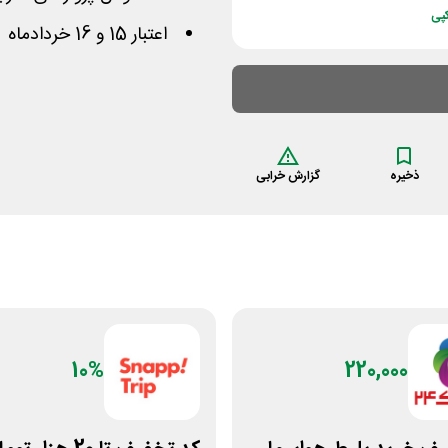
پی
اعتبار 15 و 16 خردادماه
ذخیره
گزارش خرابی
10%
220,000