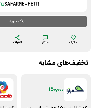
SAFARME-FETR
ک
لینک خرید
0
لایک
0
نظر
اشتراک
تخفیف‌های مشابه
150,000