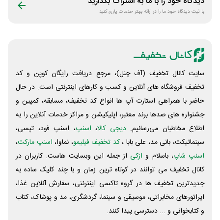
دیدگاه خود را با ما به اشتراک بگذارید
با ثبت دیدگاه خود ما را در ارائه بهتر خدمات یاری کنید
سایت کانال تخفیف (آف چنل)، مرجع دریافت رایگان کوپن و کد
تخفیف فروشگاه های آنلاین و کسب و‌ کارهای اینترنتی است. در حال
حاضر با همراهی استارت آپ ها انواع کد تخفیف، مسابقه، کمپین و
جشنواره های صدها برند معتبر، اپلیکیشن و مراکز خدمات آنلاین را به
اطلاع مخاطبان می‌رسانیم.
دیجی کالا
،
اسنپ
، اسنپ فود، تپسی،
سینماتیکت، بانی مد، علی‌ بابا ،
کد تخفیف فیلیمو
، نماوا،
اسنپ مارکت
،
اسنپ شاپ
، باسلام و
ازکی
از جمله این وبسایت ‌هاست. کاربران در
کانال تخفیف می توانند در کوتاه ترین زمان و با چند کلیک ساده به
جدیدترین تخفیف ها در گروه تاکسی اینترنتی، سفارش آنلاین غذا،
اپراتورهای مخابراتی، موسیقی و سینما، گردشگری، مد و پوشاک، کتاب
و کتابخوانی و ... دسترسی پیدا کنند.