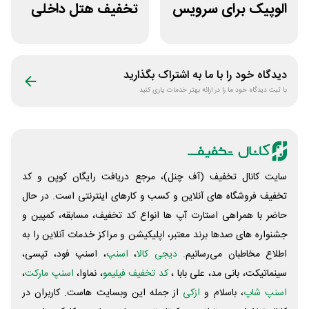
الوپیک برای سرویس
تخفیف هتل داخلی
تاکسی موتوری
اسنپ تریپ
دیدگاه خود را با ما به اشتراک بگذارید
با ثبت دیدگاه خود ما را در ارائه بهتر خدمات یاری کنید
سایت کانال تخفیف (آف چنل)، مرجع دریافت رایگان کوپن و کد
تخفیف فروشگاه های آنلاین و کسب و‌ کارهای اینترنتی است. در حال
حاضر با همراهی استارت آپ ها انواع کد تخفیف، مسابقه، کمپین و
جشنواره های صدها برند معتبر، اپلیکیشن و مراکز خدمات آنلاین را به
اطلاع مخاطبان می‌رسانیم.
دیجی کالا
،
اسنپ
، اسنپ فود، تپسی،
سینماتیکت، بانی مد، علی‌ بابا ،
کد تخفیف فیلیمو
، نماوا،
اسنپ مارکت
،
اسنپ شاپ
، باسلام و
ازکی
از جمله این وبسایت ‌هاست. کاربران در