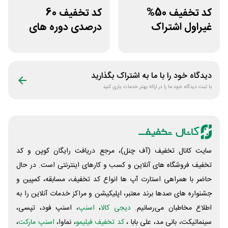
کد تخفیف 50%
کد تخفیف 60
غیراول اشتراک
درصدی دوره های
برنامه فیلیمو مدرسه
علوم پزشکی لینوم
دیدگاه خود را با ما به اشتراک بگذارید
با ثبت دیدگاه خود ما را در ارائه بهتر خدمات یاری کنید
سایت کانال تخفیف (آف چنل)، مرجع دریافت رایگان کوپن و کد
تخفیف فروشگاه های آنلاین و کسب و‌ کارهای اینترنتی است. در حال
حاضر با همراهی استارت آپ ها انواع کد تخفیف، مسابقه، کمپین و
جشنواره های صدها برند معتبر، اپلیکیشن و مراکز خدمات آنلاین را به
اطلاع مخاطبان می‌رسانیم.
دیجی کالا
،
اسنپ
، اسنپ فود، تپسی،
سینماتیکت، بانی مد، علی‌ بابا ،
کد تخفیف فیلیمو
، نماوا،
اسنپ مارکت
،