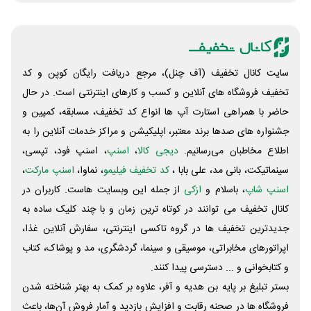
شرکت های دیگ
مشترک شما هست
سایت کانال تخفیف (آف چنل)، مرجع دریافت رایگان کوپن و کد
و فیلم خوب تو
تخفیف فروشگاه های آنلاین و کسب و‌ کارهای اینترنتی است. در حال
ممنون از زحمات شم
حاضر با همراهی استارت آپ ها انواع کد تخفیف، مسابقه، کمپین و
جشنواره های صدها برند معتبر، اپلیکیشن و مراکز خدمات آنلاین را به
اطلاع مخاطبان می‌رسانیم.
دیجی کالا
،
اسنپ
، اسنپ فود، تپسی،
سینماتیکت، بانی مد، علی‌ بابا ،
کد تخفیف فیلیمو
، نماوا،
اسنپ مارکت
،
اسنپ شاپ
، باسلام و
ازکی
از جمله این وبسایت ‌هاست. کاربران در
کانال تخفیف می توانند در کوتاه ترین زمان و با چند کلیک ساده به
جدیدترین تخفیف ها در گروه تاکسی اینترنتی، سفارش آنلاین غذا،
اپراتورهای مخابراتی، موسیقی و سینما، گردشگری، مد و پوشاک، کتاب
و کتابخوانی و ... دسترسی پیدا کنند.
بستر تبلیغ بر پایه بن هدیه و آفر، علاوه بر کمک به بهتر شناخته شدن
فروشگاه ها در صحنه رقابت و افزایش بازدید و آمار فروش آن‌ها، باعث