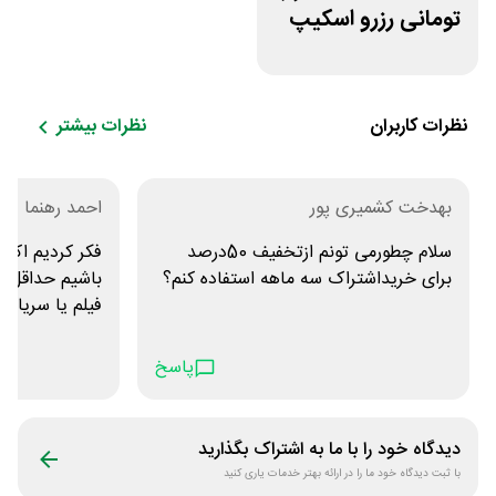
تومانی رزرو اسکیپ
روم در سایت اکیپا
نظرات کاربران
نظرات بیشتر
بهدخت کشمیری پور
احمد رهنما
سلام چطورمی تونم ازتخفیف 50درصد
فکر کردیم اکه 
برای خریداشتراک سه ماهه استفاده کنم؟
باشیم حدا
فیلیمو آشنا م
شد خواستیم تم
پاسخ
چون وقفه افتا
شامل شما نمی 
دیدگاه خود را با ما به اشتراک بگذارید
سه ماهه کردیم 
با ثبت دیدگاه خود ما را در ارائه بهتر خدمات یاری کنید
آرشیو ندارید.