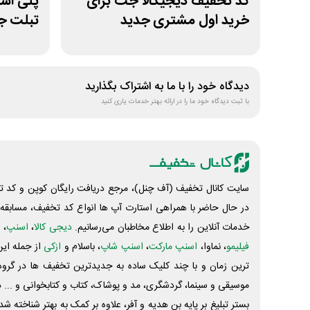
کد تخفیف دیجیکالا جت برای
خرید اول مشتری جدید
تبلت جو
دیدگاه خود را با ما به اشتراک بگذارید
با ثبت دیدگاه خود ما را در ارائه بهتر خدمات یاری کنید
سایت کانال تخفیف (آف چنل)، مرجع دریافت رایگان کوپن و کد تخ
در حال حاضر با همراهی استارت آپ ها انواع کد تخفیف، مسابقه، 
خدمات آنلاین را به اطلاع مخاطبان می‌رسانیم.
دیجی کالا
،
اسنپ
، 
فیلیمو
، نماوا،
اسنپ مارکت
،
اسنپ شاپ
، باسلام و
ازکی
از جمله این
ترین زمان و با چند کلیک ساده به جدیدترین تخفیف ها در گروه ت
موسیقی و سینما، گردشگری، مد و پوشاک، کتاب و کتابخوانی و ... 
بستر تبلیغ بر پایه بن هدیه و آفر، علاوه بر کمک به بهتر شناخته 