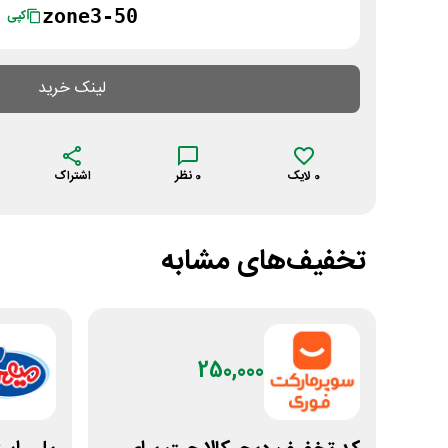
zone3-50
کپی
لینک خرید
0
لایک
0
نظر
اشتراک
تخفیف‌های مشابه
250,000