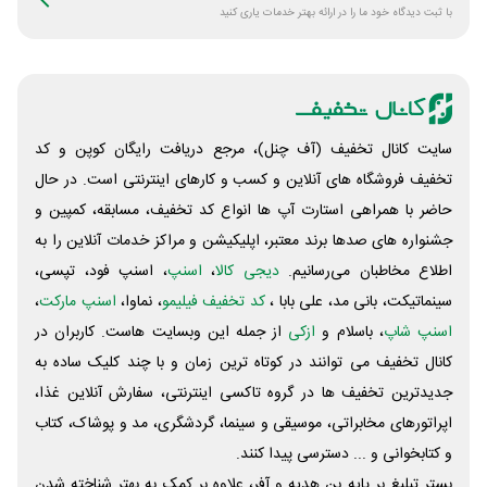
با ثبت دیدگاه خود ما را در ارائه بهتر خدمات یاری کنید
سایت کانال تخفیف (آف چنل)، مرجع دریافت رایگان کوپن و کد
تخفیف فروشگاه های آنلاین و کسب و‌ کارهای اینترنتی است. در حال
حاضر با همراهی استارت آپ ها انواع کد تخفیف، مسابقه، کمپین و
جشنواره های صدها برند معتبر، اپلیکیشن و مراکز خدمات آنلاین را به
اطلاع مخاطبان می‌رسانیم.
دیجی کالا
،
اسنپ
، اسنپ فود، تپسی،
سینماتیکت، بانی مد، علی‌ بابا ،
کد تخفیف فیلیمو
، نماوا،
اسنپ مارکت
،
اسنپ شاپ
، باسلام و
ازکی
از جمله این وبسایت ‌هاست. کاربران در
کانال تخفیف می توانند در کوتاه ترین زمان و با چند کلیک ساده به
جدیدترین تخفیف ها در گروه تاکسی اینترنتی، سفارش آنلاین غذا،
اپراتورهای مخابراتی، موسیقی و سینما، گردشگری، مد و پوشاک، کتاب
و کتابخوانی و ... دسترسی پیدا کنند.
بستر تبلیغ بر پایه بن هدیه و آفر، علاوه بر کمک به بهتر شناخته شدن