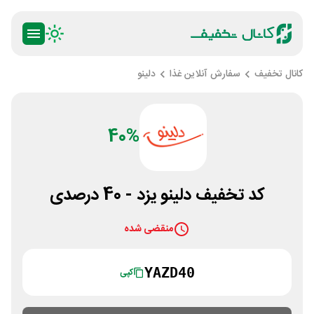
کانال تخفیف
سفارش آنلاین غذا
دلینو
40%
کد تخفیف دلینو یزد - 40 درصدی
منقضی شده
YAZD40
کپی