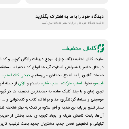
دیدگاه خود را با ما به اشتراک بگذارید
با ثبت دیدگاه خود ما را در ارائه بهتر خدمات یاری کنید
سایت کانال تخفیف (آف چنل)، مرجع دریافت رایگان کوپن و کد تخ
در حال حاضر با همراهی استارت آپ ها انواع کد تخفیف، مسابقه، 
خدمات آنلاین را به اطلاع مخاطبان می‌رسانیم.
دیجی کالا
،
اسنپ
، 
فیلیمو
، نماوا،
اسنپ مارکت
،
اسنپ شاپ
، باسلام و
ازکی
از جمله این
ترین زمان و با چند کلیک ساده به جدیدترین تخفیف ها در گروه ت
موسیقی و سینما، گردشگری، مد و پوشاک، کتاب و کتابخوانی و ... 
بستر تبلیغ بر پایه بن هدیه و آفر، علاوه بر کمک به بهتر شناخته 
آن‌ها، باعث کاهش هزینه و ایجاد تجربه‌ای لذت بخش از خرید
تبلیغی و تخفیفی ضمن جذب مشتریان جدید باعث ترغیب کاربر 