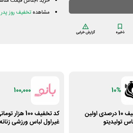
خرید اجناس قیمت منا
مشاهده
تخفیف روز پدر
د
ذخیره
گزارش خرابی
100,000
10%
کد تخفیف 10 درصدی اولین
کد تخفیف 100 هزار توما
اس تولیدیتو
غیراول لباس ورزشی زنانه
بانوشاپ