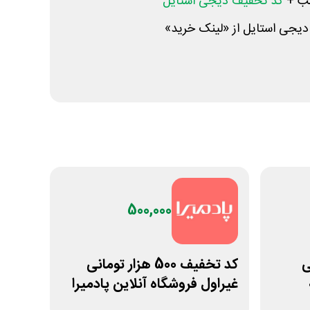
سب +
کد تخفیف دیجی استایل
یجی استایل از «لینک خرید»
500,000
نی
کد تخفیف 500 هزار تومانی
غیراول فروشگاه آنلاین پادمیرا