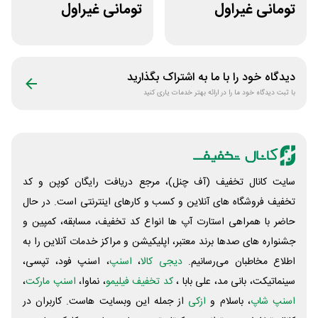
تومانی غیراول
تومانی غیراول
فروشگاه آنلاین
بوتیک لباس دوخط
پادمیرا
دیدگاه خود را با ما به اشتراک بگذارید
با ثبت دیدگاه خود ما را در ارائه بهتر خدمات یاری کنید
سایت کانال تخفیف (آف چنل)، مرجع دریافت رایگان کوپن و کد
تخفیف فروشگاه های آنلاین و کسب و‌ کارهای اینترنتی است. در حال
حاضر با همراهی استارت آپ ها انواع کد تخفیف، مسابقه، کمپین و
جشنواره های صدها برند معتبر، اپلیکیشن و مراکز خدمات آنلاین را به
اطلاع مخاطبان می‌رسانیم.
دیجی کالا
،
اسنپ
، اسنپ فود، تپسی،
سینماتیکت، بانی مد، علی‌ بابا ،
کد تخفیف فیلیمو
، نماوا،
اسنپ مارکت
،
اسنپ شاپ
، باسلام و
ازکی
از جمله این وبسایت ‌هاست. کاربران در