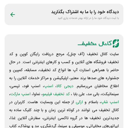
موتوری
دیدگاه خود را با ما به اشتراک بگذارید
با ثبت دیدگاه خود ما را در ارائه بهتر خدمات یاری کنید
سایت کانال تخفیف (آف چنل)، مرجع دریافت رایگان کوپن و کد
تخفیف فروشگاه های آنلاین و کسب و‌ کارهای اینترنتی است. در حال
حاضر با همراهی استارت آپ ها انواع کد تخفیف، مسابقه، کمپین و
جشنواره های صدها برند معتبر، اپلیکیشن و مراکز خدمات آنلاین را به
اطلاع مخاطبان می‌رسانیم.
دیجی کالا
،
اسنپ
، اسنپ فود، تپسی،
سینماتیکت، بانی مد، علی‌ بابا ،
کد تخفیف فیلیمو
، نماوا،
اسنپ مارکت
،
اسنپ شاپ
، باسلام و
ازکی
از جمله این وبسایت ‌هاست. کاربران در
کانال تخفیف می توانند در کوتاه ترین زمان و با چند کلیک ساده به
جدیدترین تخفیف ها در گروه تاکسی اینترنتی، سفارش آنلاین غذا،
اپراتورهای مخابراتی، موسیقی و سینما، گردشگری، مد و پوشاک، کتاب