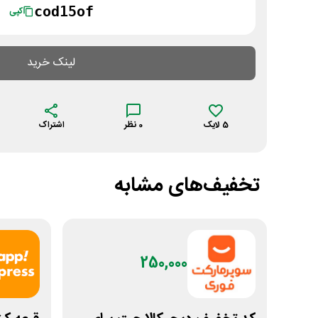
cod15of
کپی
لینک خرید
5
لایک
0
نظر
اشتراک
تخفیف‌های مشابه
250,000