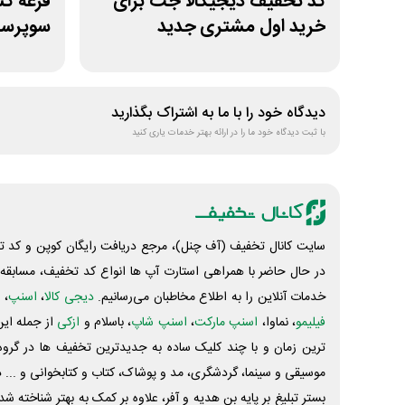
کد تخفیف دیجیکالا جت برای
خرید اول مشتری جدید
سوپرسن
دیدگاه خود را با ما به اشتراک بگذارید
با ثبت دیدگاه خود ما را در ارائه بهتر خدمات یاری کنید
سایت کانال تخفیف (آف چنل)، مرجع دریافت رایگان کوپن و کد تخ
در حال حاضر با همراهی استارت آپ ها انواع کد تخفیف، مسابقه، 
خدمات آنلاین را به اطلاع مخاطبان می‌رسانیم.
دیجی کالا
،
اسنپ
، 
فیلیمو
، نماوا،
اسنپ مارکت
،
اسنپ شاپ
، باسلام و
ازکی
از جمله این
ترین زمان و با چند کلیک ساده به جدیدترین تخفیف ها در گروه ت
موسیقی و سینما، گردشگری، مد و پوشاک، کتاب و کتابخوانی و ... 
بستر تبلیغ بر پایه بن هدیه و آفر، علاوه بر کمک به بهتر شناخته 