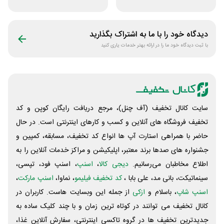
تاکسی موتوری
اسنپ تریپ
دیدگاه خود را با ما به اشتراک بگذارید
با ثبت دیدگاه خود ما را در ارائه بهتر خدمات یاری کنید
سایت کانال تخفیف (آف چنل)، مرجع دریافت رایگان کوپن و کد
تخفیف فروشگاه های آنلاین و کسب و‌ کارهای اینترنتی است. در حال
حاضر با همراهی استارت آپ ها انواع کد تخفیف، مسابقه، کمپین و
جشنواره های صدها برند معتبر، اپلیکیشن و مراکز خدمات آنلاین را به
اطلاع مخاطبان می‌رسانیم.
دیجی کالا
،
اسنپ
، اسنپ فود، تپسی،
سینماتیکت، بانی مد، علی‌ بابا ،
کد تخفیف فیلیمو
، نماوا،
اسنپ مارکت
،
اسنپ شاپ
، باسلام و
ازکی
از جمله این وبسایت ‌هاست. کاربران در
کانال تخفیف می توانند در کوتاه ترین زمان و با چند کلیک ساده به
جدیدترین تخفیف ها در گروه تاکسی اینترنتی، سفارش آنلاین غذا،