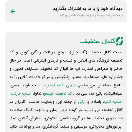
دیدگاه خود را با ما به اشتراک بگذارید
با ثبت دیدگاه خود ما را در ارائه بهتر خدمات یاری کنید
سایت کانال تخفیف (آف چنل)، مرجع دریافت رایگان کوپن و کد
تخفیف فروشگاه های آنلاین و کسب و‌ کارهای اینترنتی است. در حال
حاضر با همراهی استارت آپ ها انواع کد تخفیف، مسابقه، کمپین و
جشنواره های صدها برند معتبر، اپلیکیشن و مراکز خدمات آنلاین را به
اطلاع مخاطبان می‌رسانیم.
دیجی کالا
،
اسنپ
، اسنپ فود، تپسی،
سینماتیکت، بانی مد، علی‌ بابا ،
کد تخفیف فیلیمو
، نماوا،
اسنپ مارکت
،
اسنپ شاپ
، باسلام و
ازکی
از جمله این وبسایت ‌هاست. کاربران در
کانال تخفیف می توانند در کوتاه ترین زمان و با چند کلیک ساده به
جدیدترین تخفیف ها در گروه تاکسی اینترنتی، سفارش آنلاین غذا،
اپراتورهای مخابراتی، موسیقی و سینما، گردشگری، مد و پوشاک، کتاب