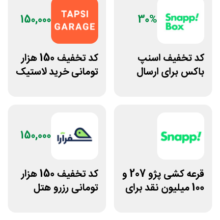
150,000
30%
کد تخفیف اسنپ
کد تخفیف 150 هزار
باکس برای ارسال
تومانی خرید لاستیک
مرسولات با پیک
تپسی گاراژ
موتوری
150,000
قرعه کشی پژو 207 و
کد تخفیف 150 هزار
100 میلیون نقد برای
تومانی رزرو هتل
پیوستن به ناوگان
داخلی سفرآرا
اسنپ