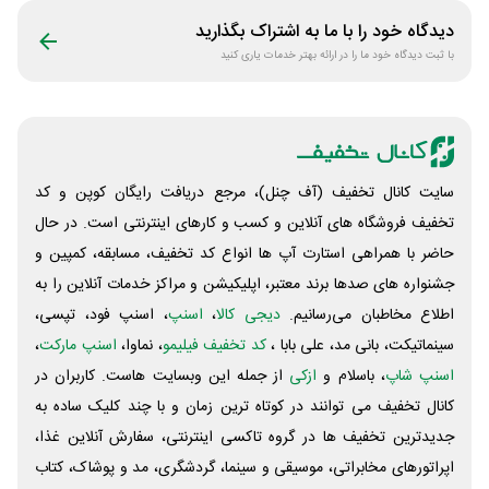
دیدگاه خود را با ما به اشتراک بگذارید
با ثبت دیدگاه خود ما را در ارائه بهتر خدمات یاری کنید
سایت کانال تخفیف (آف چنل)، مرجع دریافت رایگان کوپن و کد
تخفیف فروشگاه های آنلاین و کسب و‌ کارهای اینترنتی است. در حال
حاضر با همراهی استارت آپ ها انواع کد تخفیف، مسابقه، کمپین و
جشنواره های صدها برند معتبر، اپلیکیشن و مراکز خدمات آنلاین را به
اطلاع مخاطبان می‌رسانیم.
دیجی کالا
،
اسنپ
، اسنپ فود، تپسی،
سینماتیکت، بانی مد، علی‌ بابا ،
کد تخفیف فیلیمو
، نماوا،
اسنپ مارکت
،
اسنپ شاپ
، باسلام و
ازکی
از جمله این وبسایت ‌هاست. کاربران در
کانال تخفیف می توانند در کوتاه ترین زمان و با چند کلیک ساده به
جدیدترین تخفیف ها در گروه تاکسی اینترنتی، سفارش آنلاین غذا،
اپراتورهای مخابراتی، موسیقی و سینما، گردشگری، مد و پوشاک، کتاب