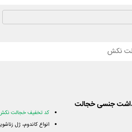
ت نکش
هداشت جنسی خجالت
کد تخفیف خجالت نکش
انواع کاندوم، ژل زناشوی