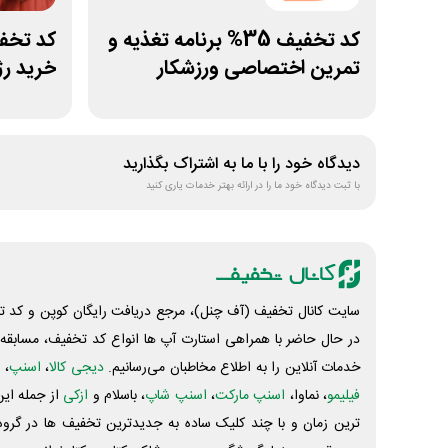
کد تخفیف 35% برنامه تغذیه و
تمرین اختصاصی ورزشکار
خرید رژ
دیدگاه خود را با ما به اشتراک بگذارید
با ثبت دیدگاه خود ما را در ارائه بهتر خدمات یاری کنید
سایت کانال تخفیف (آف چنل)، مرجع دریافت رایگان کوپن و کد تخ
در حال حاضر با همراهی استارت آپ ها انواع کد تخفیف، مسابقه، 
خدمات آنلاین را به اطلاع مخاطبان می‌رسانیم.
دیجی کالا
،
اسنپ
، 
فیلیمو
، نماوا،
اسنپ مارکت
،
اسنپ شاپ
، باسلام و
ازکی
از جمله این
ترین زمان و با چند کلیک ساده به جدیدترین تخفیف ها در گروه ت