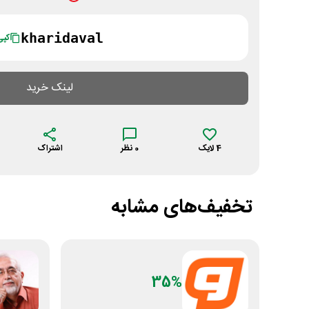
kharidaval
کپی
لینک خرید
4
لایک
0
نظر
اشتراک
تخفیف‌های مشابه
35%