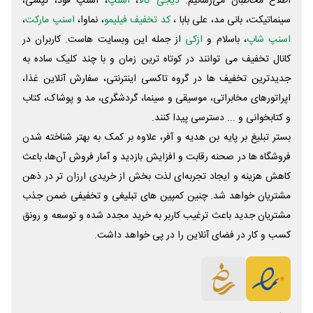
اطلاع مخاطبان می‌رسانیم.
دیجی کالا
،
اسنپ
، اسنپ فود، تپسی،
سینماتیکت، بانی مد، علی‌ بابا ،
کد تخفیف فیلیمو
، نماوا،
اسنپ مارکت
،
اسنپ شاپ
، باسلام و
ازکی
از جمله این وبسایت ‌هاست. کاربران در
کانال تخفیف می توانند در کوتاه ترین زمان و با چند کلیک ساده به
جدیدترین تخفیف ها در گروه تاکسی اینترنتی، سفارش آنلاین غذا،
اپراتورهای مخابراتی، موسیقی و سینما، گردشگری، مد و پوشاک، کتاب
و کتابخوانی و ... دسترسی پیدا کنند.
بستر تبلیغ بر پایه بن هدیه و آفر، علاوه بر کمک به بهتر شناخته شدن
فروشگاه ها در صحنه رقابت و افزایش بازدید و آمار فروش آن‌ها، باعث
کاهش هزینه و ایجاد تجربه‌ای لذت بخش از خریدی ارزان تر در ذهن
مشتریان خواهد شد. چنین کمپین های تبلیغی و تخفیفی ضمن جذب
مشتریان جدید باعث ترغیب کاربر به خرید مجدد شده و توسعه و رونق
کسب و کار در فضای آنلاین را در پی خواهد داشت.