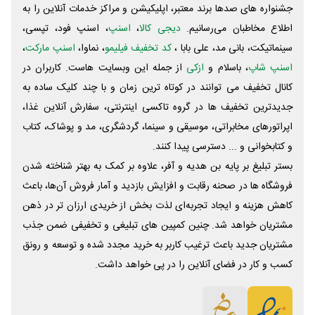
جشنواره های صدها برند معتبر، اپلیکیشن و مراکز خدمات آنلاین را به
اطلاع مخاطبان می‌رسانیم.
دیجی کالا
،
اسنپ
، اسنپ فود، تپسی،
سینماتیکت، بانی مد، علی‌ بابا ،
کد تخفیف فیلیمو
، نماوا،
اسنپ مارکت
،
اسنپ شاپ
، باسلام و
ازکی
از جمله این وبسایت ‌هاست. کاربران در
کانال تخفیف می توانند در کوتاه ترین زمان و با چند کلیک ساده به
جدیدترین تخفیف ها در گروه تاکسی اینترنتی، سفارش آنلاین غذا،
اپراتورهای مخابراتی، موسیقی و سینما، گردشگری، مد و پوشاک، کتاب
و کتابخوانی و ... دسترسی پیدا کنند.
بستر تبلیغ بر پایه بن هدیه و آفر، علاوه بر کمک به بهتر شناخته شدن
فروشگاه ها در صحنه رقابت و افزایش بازدید و آمار فروش آن‌ها، باعث
کاهش هزینه و ایجاد تجربه‌ای لذت بخش از خریدی ارزان تر در ذهن
مشتریان خواهد شد. چنین کمپین های تبلیغی و تخفیفی ضمن جذب
مشتریان جدید باعث ترغیب کاربر به خرید مجدد شده و توسعه و رونق
کسب و کار در فضای آنلاین را در پی خواهد داشت.