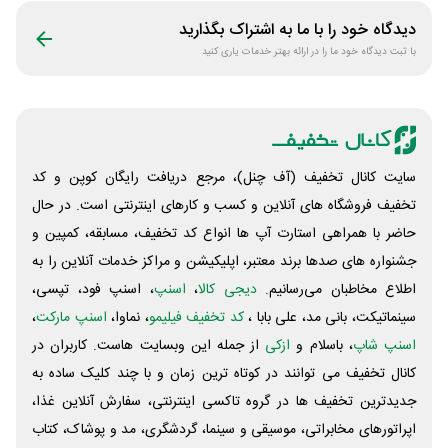
دیدگاه خود را با ما به اشتراک بگذارید
با ثبت دیدگاه خود ما را در ارائه بهتر خدمات یاری کنید
سایت کانال تخفیف (آف چنل)، مرجع دریافت رایگان کوپن و کد
تخفیف فروشگاه های آنلاین و کسب و‌ کارهای اینترنتی است. در حال
حاضر با همراهی استارت آپ ها انواع کد تخفیف، مسابقه، کمپین و
جشنواره های صدها برند معتبر، اپلیکیشن و مراکز خدمات آنلاین را به
اطلاع مخاطبان می‌رسانیم.
دیجی کالا
،
اسنپ
، اسنپ فود، تپسی،
سینماتیکت، بانی مد، علی‌ بابا ،
کد تخفیف فیلیمو
، نماوا،
اسنپ مارکت
،
اسنپ شاپ
، باسلام و
ازکی
از جمله این وبسایت ‌هاست. کاربران در
کانال تخفیف می توانند در کوتاه ترین زمان و با چند کلیک ساده به
جدیدترین تخفیف ها در گروه تاکسی اینترنتی، سفارش آنلاین غذا،
اپراتورهای مخابراتی، موسیقی و سینما، گردشگری، مد و پوشاک، کتاب